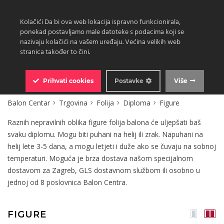
Kolačići Da bi ova web lokacija ispravno funkcionirala,
ponekad postavljamo male datoteke s podacima koji se
nazivaju kolačići na vašem uređaju. Većina velikih web
stranica također to čini.
0
Prihvati
cookies
Postavke
Više
Balon Centar
Trgovina
Folija
Diploma
Figure
Raznih nepravilnih oblika figure folija balona će uljepšati baš
svaku diplomu. Mogu biti puhani na helij ili zrak. Napuhani na
helij lete 3-5 dana, a mogu letjeti i duže ako se čuvaju na sobnoj
temperaturi. Moguća je brza dostava našom specijalnom
dostavom za Zagreb, GLS dostavnom službom ili osobno u
jednoj od 8 poslovnica Balon Centra.
FIGURE