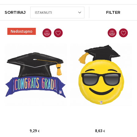
SORTIRAJ
FILTER
Nedostupno
9,29
8,63
€
€