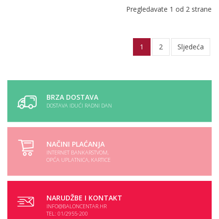
Pregledavate 1 od 2 strane
1
2
Sljedeća
BRZA DOSTAVA
DOSTAVA IDUĆI RADNI DAN
NAČINI PLAĆANJA
INTERNET BANKARSTVOM,
OPĆA UPLATNICA, KARTICE
NARUDŽBE I KONTAKT
INFO@BALONCENTAR.HR
TEL: 01/2955-200