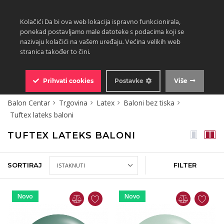
Kolačići Da bi ova web lokacija ispravno funkcionirala,
ponekad postavljamo male datoteke s podacima koji se
nazivaju kolačići na vašem uređaju. Većina velikih web
stranica također to čini.
0
Prihvati
cookies
Postavke
Više
Balon Centar
Trgovina
Latex
Baloni bez tiska
Tuftex lateks baloni
TUFTEX LATEKS BALONI
SORTIRAJ
FILTER
Novo
Novo