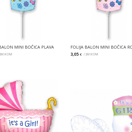
 BALON MINI BOČICA PLAVA
FOLIJA BALON MINI BOČICA R
3,05
 JM:KOM
/ JM:KOM
€
DODAJ
DODAJ