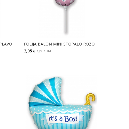
 PLAVO
FOLIJA BALON MINI STOPALO ROZO
3,05
/ JM:KOM
€
DODAJ