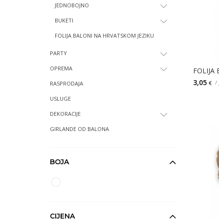
JEDNOBOJNO
BUKETI
FOLIJA BALONI NA HRVATSKOM JEZIKU
PARTY
OPREMA
FOLIJA
3,05
/
€
RASPRODAJA
USLUGE
DEKORACIJE
GIRLANDE OD BALONA
BOJA
CIJENA