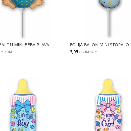
 BALON MINI BEBA PLAVA
FOLIJA BALON MINI STOPALO
3,05
 JM:KOM
/ JM:KOM
€
DODAJ
DODAJ