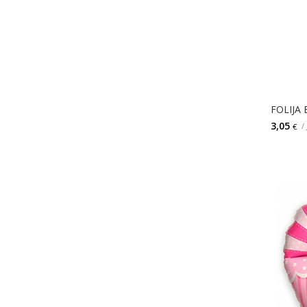
FOLIJA
3,05
/
€