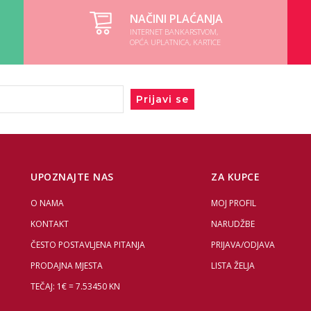
NAČINI PLAĆANJA
INTERNET BANKARSTVOM,
OPĆA UPLATNICA, KARTICE
Prijavi se
UPOZNAJTE NAS
ZA KUPCE
O NAMA
MOJ PROFIL
KONTAKT
NARUDŽBE
ČESTO POSTAVLJENA PITANJA
PRIJAVA/ODJAVA
PRODAJNA MJESTA
LISTA ŽELJA
TEČAJ: 1€ = 7.53450 KN