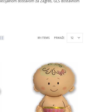
specijalnom dostavom za Zagreb, GLS dostavnom
89 ITEMS
PRIKAŽI: