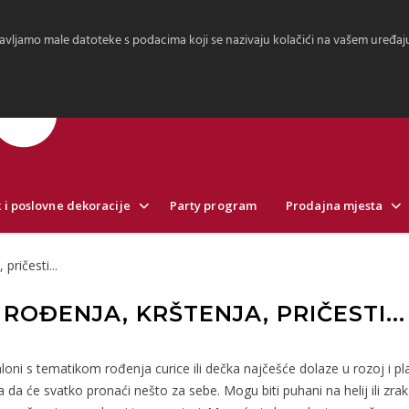
avljamo male datoteke s podacima koji se nazivaju kolačići na vašem uređaju.
 i poslovne dekoracije
Party program
Prodajna mjesta
pričesti...
ROĐENJA, KRŠTENJA, PRIČESTI...
aloni s tematikom rođenja curice ili dečka najčešće dolaze u rozoj i pla
a da će svatko pronaći nešto za sebe. Mogu biti puhani na helij ili zrak