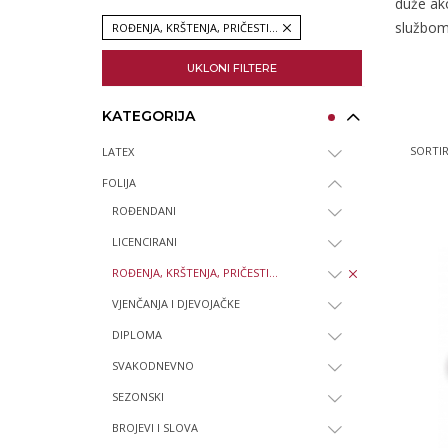
duže ak
službom 
ROĐENJA, KRŠTENJA, PRIČESTI...
UKLONI FILTERE
KATEGORIJA
SORTIR
LATEX
FOLIJA
ROĐENDANI
LICENCIRANI
ROĐENJA, KRŠTENJA, PRIČESTI...
VJENČANJA I DJEVOJAČKE
DIPLOMA
SVAKODNEVNO
SEZONSKI
BROJEVI I SLOVA