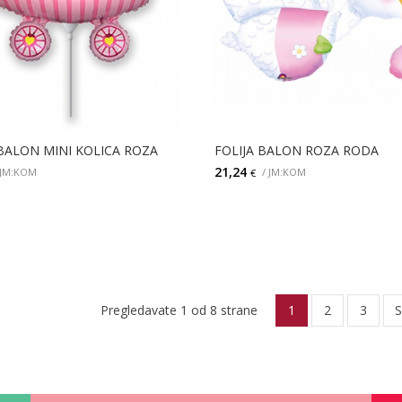
 BALON MINI KOLICA ROZA
FOLIJA BALON ROZA RODA
21,24
 JM:KOM
/ JM:KOM
€
DODAJ
DODAJ
Pregledavate 1 od 8 strane
1
2
3
S