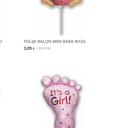
O
FOLIJA BALON MINI BEBA ROZA
3,05
/ JM:KOM
€
DODAJ