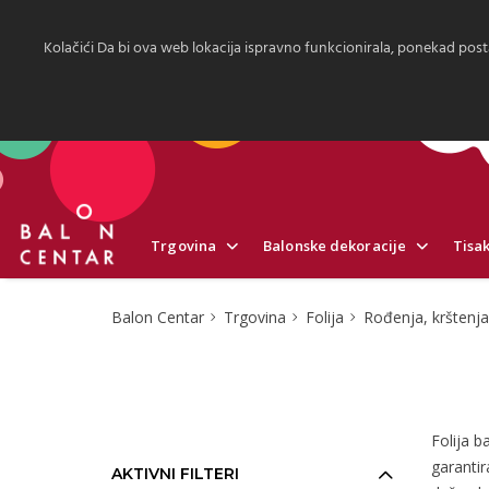
Kolačići Da bi ova web lokacija ispravno funkcionirala, ponekad post
Trgovina
Balonske dekoracije
Tisak
Balon Centar
Trgovina
Folija
Rođenja, krštenja, 
Folija b
garantir
AKTIVNI FILTERI