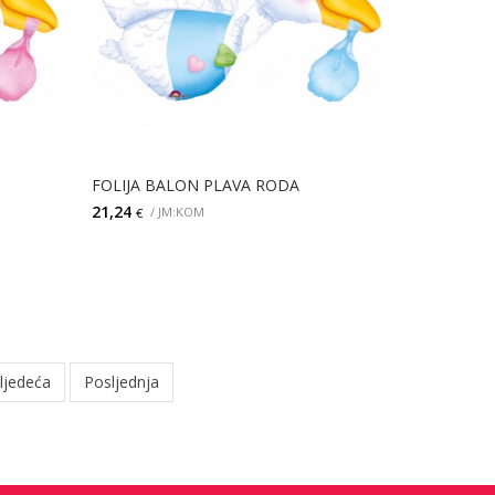
FOLIJA BALON PLAVA RODA
21,24
/ JM:KOM
€
DETALJI
ljedeća
Posljednja