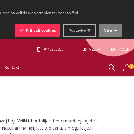
 Većina velikih web stranica također to čini.
Prihvati
cookies
Postavke
Više
01/ 2955 200
LISTA ŽELJA
MOJ RAČUN
0
Kontakt
voj boji. Veliki izbor folija s temom rođenja djeteta
. Napuhani na helij lete 3-5 dana, a mogu letjeti i