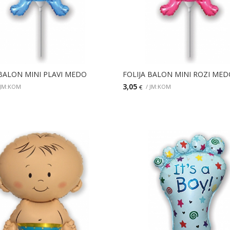
 BALON MINI PLAVI MEDO
FOLIJA BALON MINI ROZI MED
3,05
 JM:KOM
/ JM:KOM
€
DODAJ
DODAJ