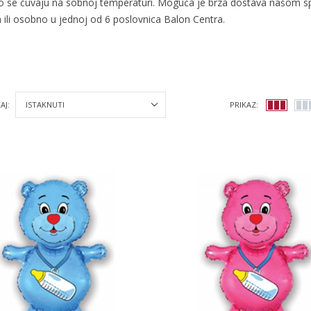
o se čuvaju na sobnoj temperaturi. Moguća je brza dostava našom 
ili osobno u jednoj od 6 poslovnica Balon Centra.
AJ:
PRIKAZ: