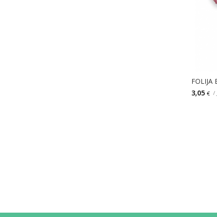
FOLIJA
3,05
/
€