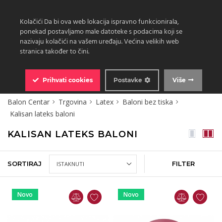
Kolačići Da bi ova web lokacija ispravno funkcionirala,
ponekad postavljamo male datoteke s podacima koji se
nazivaju kolačići na vašem uređaju. Većina velikih web
stranica također to čini.
0
Prihvati
cookies
Postavke
Više
Balon Centar
Trgovina
Latex
Baloni bez tiska
Kalisan lateks baloni
KALISAN LATEKS BALONI
SORTIRAJ
FILTER
Novo
Novo