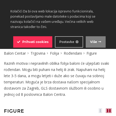
Kolačići Da bi ova web lokacija ispravno funkcionirala,
ponekad postavljamo male datoteke s podacima koji se
nazivaju kolačići na vašem uređaju. Većina velikih web
stranica također to čini.
0
Prihvati
cookies
Postavke
Više
Balon Centar
Trgovina
Folija
Rođendani
Figure
Raznih motiva i nepravilnih oblika folija baloni će uljepšati svaki
rođendan. Mogu biti puhani na helij ili zrak. Napuhani na helij
lete 3-5 dana, a mogu letjeti i duže ako se čuvaju na sobnoj
temperaturi. Moguća je brza dostava našom specijalnom
dostavom za Zagreb, GLS dostavnom službom ili osobno u
jednoj od 8 poslovnica Balon Centra.
FIGURE