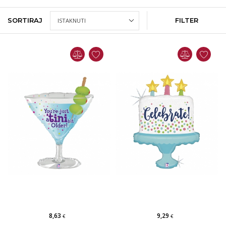
SORTIRAJ
FILTER
8,63
9,29
€
€