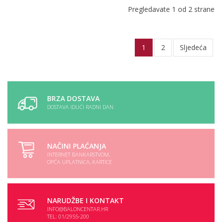
Pregledavate 1 od 2 strane
1
2
Sljedeća
BRZA DOSTAVA
DOSTAVA IDUĆI RADNI DAN
NAČINI PLAĆANJA
INTERNET BANKARSTVOM,
OPĆA UPLATNICA, KARTICE
NARUDŽBE I KONTAKT
INFO@BALONCENTAR.HR
TEL: 01/2955-200