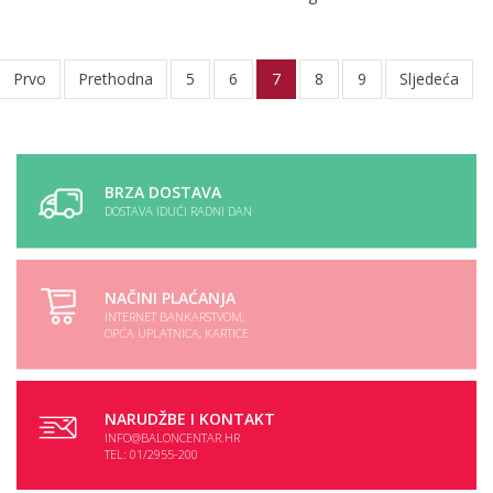
Prvo
Prethodna
5
6
7
8
9
Sljedeća
BRZA DOSTAVA
DOSTAVA IDUĆI RADNI DAN
NAČINI PLAĆANJA
INTERNET BANKARSTVOM,
OPĆA UPLATNICA, KARTICE
NARUDŽBE I KONTAKT
INFO@BALONCENTAR.HR
TEL: 01/2955-200