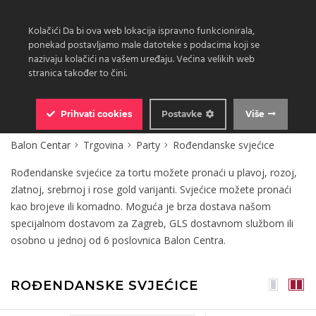
Kolačići Da bi ova web lokacija ispravno funkcionirala,
ponekad postavljamo male datoteke s podacima koji se
nazivaju kolačići na vašem uređaju. Većina velikih web
stranica također to čini.
0
Prihvati
cookies
Postavke
Više
Balon Centar
Trgovina
Party
Rođendanske svjećice
Rođendanske svjećice za tortu možete pronaći u plavoj, rozoj,
zlatnoj, srebrnoj i rose gold varijanti. Svjećice možete pronaći
kao brojeve ili komadno. Moguća je brza dostava našom
specijalnom dostavom za Zagreb, GLS dostavnom službom ili
osobno u jednoj od 6 poslovnica Balon Centra.
ROĐENDANSKE SVJEĆICE