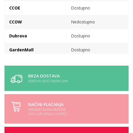
CCOE
Dostupno
CCOW
Nedostupno
Dubrava
Dostupno
GardenMall
Dostupno
VP skladiste
Dostupno
BRZA DOSTAVA
DOSTAVA IDUĆI RADNI DAN
NAČINI PLAĆANJA
INTERNET BANKARSTVOM,
OPĆA UPLATNICA, KARTICE