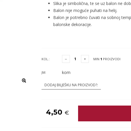
Slika je simbolična, te se uz balon ne do
Balon nije moguće puhati na helij.
Balon je potrebno čuvati na sobnoj temp
balonske dekoracije.
KOL.:
MIN
1
PROIZVODI
kom
JM:
DODAJ BILJEŠKU NA PROIZVOD?:
4,50
€