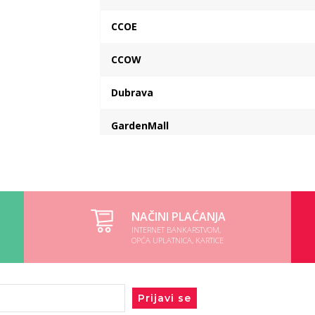
CCOE
CCOW
Dubrava
GardenMall
VP skladiste
NAČINI PLAĆANJA
INTERNET BANKARSTVOM,
OPĆA UPLATNICA, KARTICE
Prijavi se