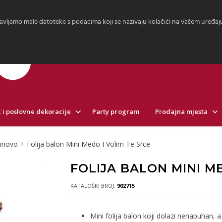
avljamo male datoteke s podacima koji se nazivaju kolačići na vašem uređaju.
 i poslovne dekoracije
Party program
Prodajna mjesta
tinovo
Folija balon Mini Medo I Volim Te Srce
FOLIJA BALON MINI ME
KATALOŠKI BROJ:
902715
Mini folija balon koji dolazi nenapuhan, a