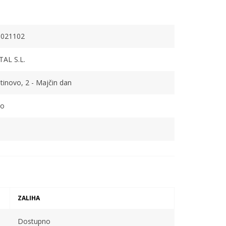
0021102
AL S.L.
ntinovo, 2 - Majčin dan
o
ZALIHA
Dostupno