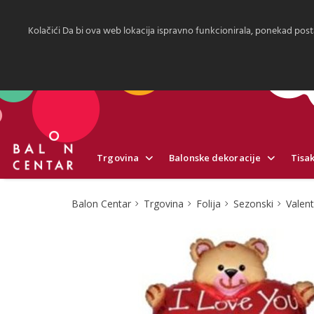
Kolačići Da bi ova web lokacija ispravno funkcionirala, ponekad post
Trgovina
Balonske dekoracije
Tisak
Balon Centar
Trgovina
Folija
Sezonski
Valen