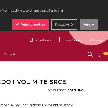
 Većina velikih web stranica također to čini.
Prihvati
cookies
Postavke
Više
01/ 2955 200
LISTA ŽELJA
MOJ RAČUN
0
Kontakt
DO I VOLIM TE SRCE
DOSTUPNOST:
DOSTUPNO
 može se napuhati zrakom i pričvrstiti na štapić.