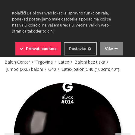
Kolačići Da bi ova web lokacija ispravno funkcionirala,
ponekad postavljamo male datoteke s podacima koji se
nazivaju kolačići na vašem uređaju. Većina velikih web
stranica također to čini.
0
Prihvati
cookies
Postavke
Više
Balon Centar
Trgovina
Latex
Baloni bez tiska
Jumbo (XXL) baloni
G40
Latex balon G40 (100cm; 40")