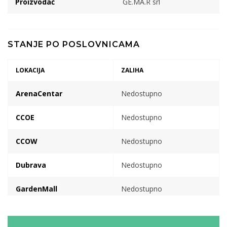
Proizvodač
GE.MA.R srl
STANJE PO POSLOVNICAMA
LOKACIJA
ZALIHA
ArenaCentar
Nedostupno
CCOE
Nedostupno
CCOW
Nedostupno
Dubrava
Nedostupno
GardenMall
Nedostupno
VP skladiste
Nedostupno