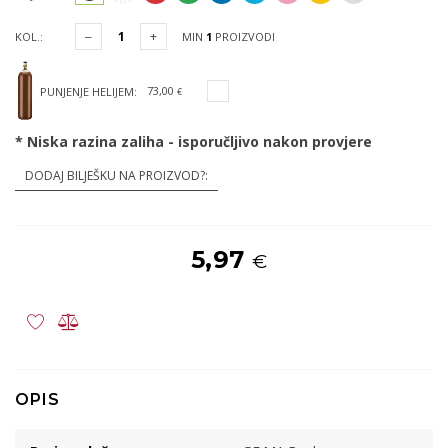
KOL.:
MIN
1
PROIZVODI
73,00
PUNJENJE HELIJEM:
€
* Niska razina zaliha - isporučljivo nakon provjere
DODAJ BILJEŠKU NA PROIZVOD?:
5,97
€
OPIS